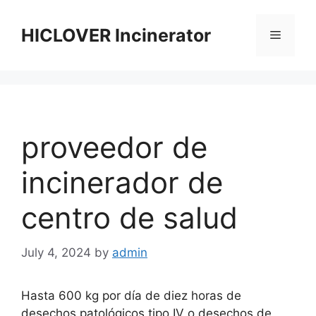
Skip
to
HICLOVER Incinerator
Menu
content
proveedor de
incinerador de
centro de salud
July 4, 2024
by
admin
Hasta 600 kg por día de diez horas de
desechos patológicos tipo IV o desechos de