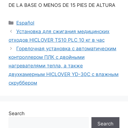
DE LA BASE O MENOS DE 15 PIES DE ALTURA
Categories
Español
Установка для сжигания медицинских
отходов HICLOVER TS10 PLC 10 кг в час
Горелочная установка с автоматическим
контроллером ПЛК с двойными
нагревателями тепла, а также
двухкамерным HICLOVER YD-30C с влажным
скруббером
Search
Search