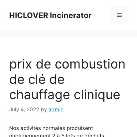
Skip
to
HICLOVER Incinerator
Menu
content
prix de combustion
de clé de
chauffage clinique
July 4, 2022
by
admin
Nos activités normales produisent
quotidiennement 2 à 5 lots de déchets