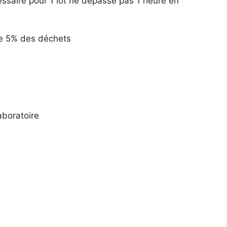
cessaire pour 1 lot ne dépasse pas 1 heure en
ue 5% des déchets
aboratoire