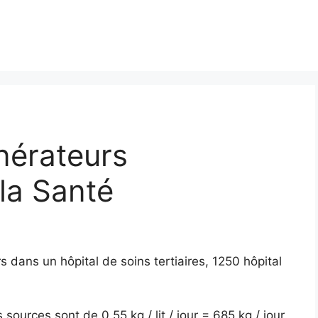
nérateurs
la Santé
 dans un hôpital de soins tertiaires, 1250 hôpital
ources sont de 0,55 kg / lit / jour = 685 kg / jour