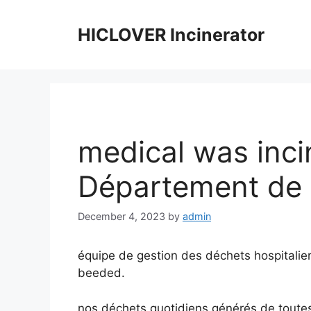
Skip
to
HICLOVER Incinerator
content
medical was inci
Département de 
December 4, 2023
by
admin
équipe de gestion des déchets hospitaliers
beeded.
nos déchets quotidiens générés de toutes s