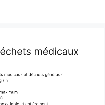
déchets médicaux
ts médicaux et déchets généraux
g / h
h maximum
 C
 inoxydable et entièrement