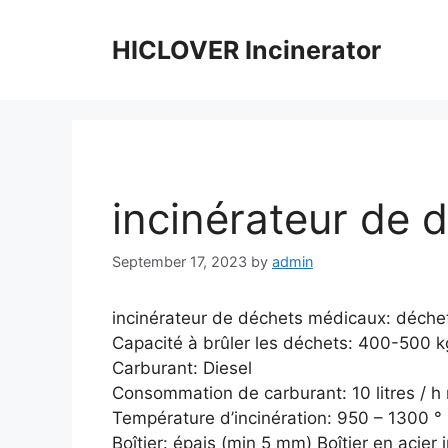
Skip
to
HICLOVER Incinerator
content
incinérateur de 
September 17, 2023
by
admin
incinérateur de déchets médicaux: déche
Capacité à brûler les déchets: 400-500 k
Carburant: Diesel
Consommation de carburant: 10 litres / 
Température d’incinération: 950 – 1300 °
Boîtier: épais (min 5 mm) Boîtier en acier