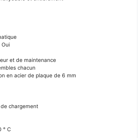
matique
 Oui
teur et de maintenance
nsembles chacun
alon en acier de plaque de 6 mm
es de chargement
0 ° C