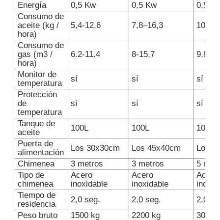
Energía
0,5 Kw
0,5 Kw
0,5 K
Consumo de
aceite (kg /
5,4-12,6
7,8–16,3
10.2-2
hora)
Consumo de
gas (m3 /
6.2-11.4
8-15,7
9,8-20
hora)
Monitor de
sí
sí
sí
temperatura
Protección
de
sí
sí
sí
temperatura
Tanque de
100L
100L
100L
aceite
Puerta de
Los 30x30cm
Los 45x40cm
Los 5
alimentación
Chimenea
3 metros
3 metros
5 met
Tipo de
Acero
Acero
Acero
chimenea
inoxidable
inoxidable
inoxid
Tiempo de
2,0 seg.
2,0 seg.
2,0 se
residencia
Peso bruto
1500 kg
2200 kg
3000 