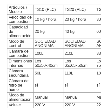
Artículos /
TS10 (PLC)
TS20 (PLC)
TS30 
Modelo
Velocidad de
10 kg / hora
20 kg / hora
30 kg 
combustión
Capacidad
de
20 kg
40 kg
60kg
alimentación
Modo de
SOCIEDAD
SOCIEDAD
SOCI
control
ANÓNIMA
ANÓNIMA
ANÓN
Cámara de
100L
210L
330L
combustión
Dimensiones
Los
Los
Los
internas
50x50x40cm
65x65x50cm
75x75
Cámara
50L
110L
180L
secundaria
Cámara de
filtro de
sí
sí
sí
humo
Modo de
Manual
Manual
Manua
alimentación
Voltaje
220 V
220 V
220 V