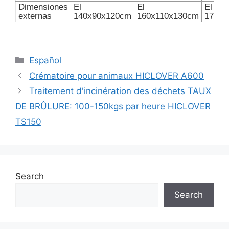
Dimensiones
El
El
El
externas
140x90x120cm
160x110x130cm
175x1
Categories
Español
Crématoire pour animaux HICLOVER A600
Traitement d'incinération des déchets TAUX
DE BRÛLURE: 100-150kgs par heure HICLOVER
TS150
Search
Search