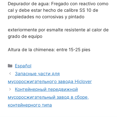
Depurador de agua: Fregado con reactivo como
cal y debe estar hecho de calibre SS 10 de
propiedades no corrosivas y pintado
exteriormente por esmalte resistente al calor de
grado de equipo
Altura de la chimenea: entre 15-25 pies
Categories
Español
Запасные части для
мусоросжигательного завода Hiclover
Контейнерный передвижной
мусоросжигательный завод в сборе,
контейнерного типа