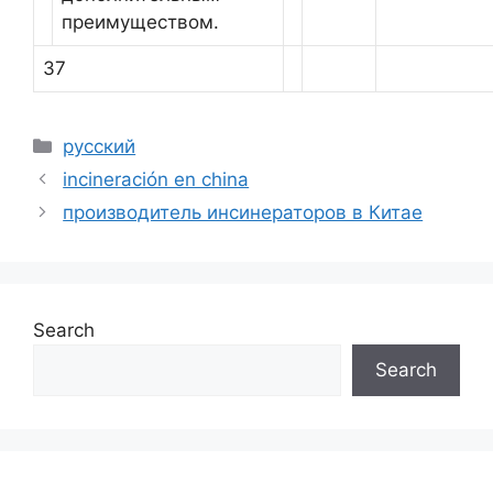
преимуществом.
37
Categories
русский
incineración en china
производитель инсинераторов в Китае
Search
Search